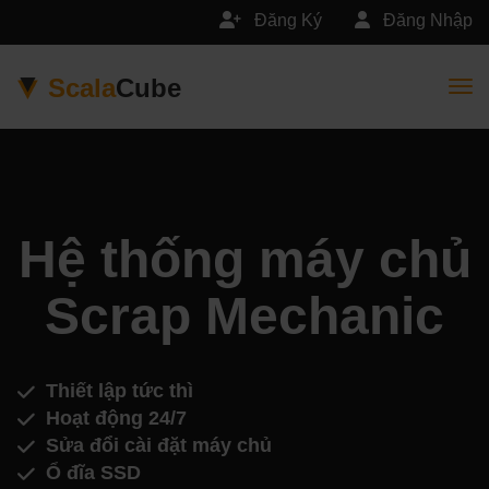
Đăng Ký
Đăng Nhập
Scala
Cube
Togg
Hệ thống máy chủ
Scrap Mechanic
Thiết lập tức thì
Hoạt động 24/7
Sửa đổi cài đặt máy chủ
Ổ đĩa SSD