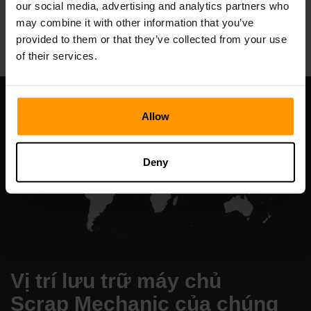
our social media, advertising and analytics partners who
All Games
may combine it with other information that you’ve
provided to them or that they’ve collected from your use
of their services.
Allow
Deny
Vị trí lưu trữ máy chủ
Scrap Mechanic của chúng