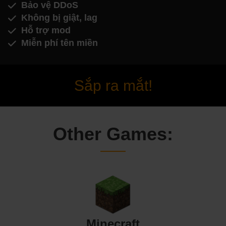
Bảo vệ DDoS
Không bị giật, lag
Hỗ trợ mod
Miễn phí tên miền
Sắp ra mắt!
Other Games:
Minecraft