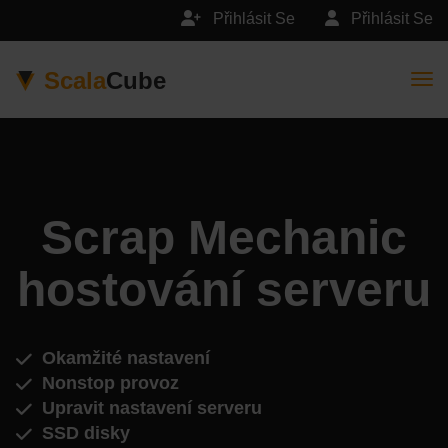
Přihlásit Se
Přihlásit Se
Scala
Cube
Togg
Scrap Mechanic
hostování serveru
Okamžité nastavení
Nonstop provoz
Upravit nastavení serveru
SSD disky