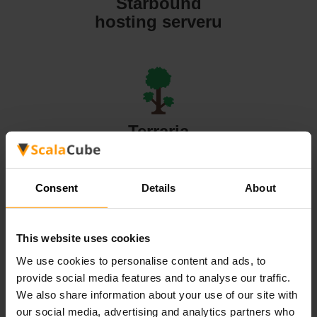
Starbound
hosting serveru
Terraria
hosting serveru
Consent
Details
About
This website uses cookies
Valheim
We use cookies to personalise content and ads, to
hosting serveru
provide social media features and to analyse our traffic.
We also share information about your use of our site with
our social media, advertising and analytics partners who