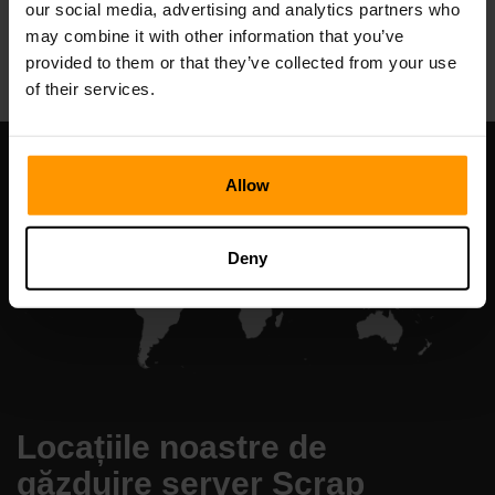
our social media, advertising and analytics partners who
All Games
may combine it with other information that you’ve
provided to them or that they’ve collected from your use
of their services.
Allow
Deny
Locațiile noastre de
găzduire server Scrap