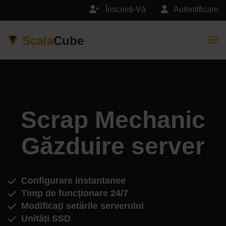
Înscrieți-Vă
Autentificare
Scala
Cube
Togg
Scrap Mechanic
Găzduire server
Configurare instantanee
Timp de funcționare 24/7
Modificați setările serverului
Unități SSD