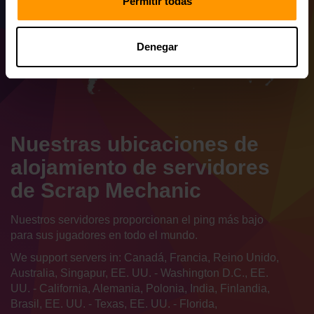
Permitir todas
Denegar
Nuestras ubicaciones de
alojamiento de servidores
de Scrap Mechanic
Nuestros servidores proporcionan el ping más bajo
para sus jugadores en todo el mundo.
We support servers in: Canadá, Francia, Reino Unido,
Australia, Singapur, EE. UU. - Washington D.C., EE.
UU. - California, Alemania, Polonia, India, Finlandia,
Brasil, EE. UU. - Texas, EE. UU. - Florida,