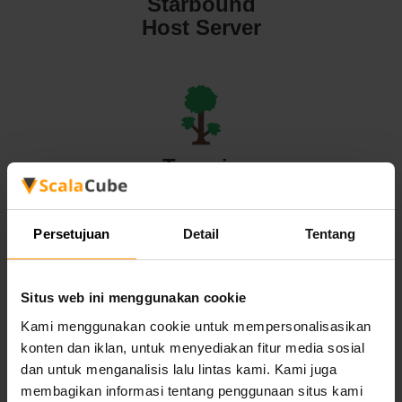
Starbound
Host Server
Terraria
Host Server
Persetujuan
Detail
Tentang
Situs web ini menggunakan cookie
Valheim
Kami menggunakan cookie untuk mempersonalisasikan
konten dan iklan, untuk menyediakan fitur media sosial
Host Server
dan untuk menganalisis lalu lintas kami. Kami juga
membagikan informasi tentang penggunaan situs kami