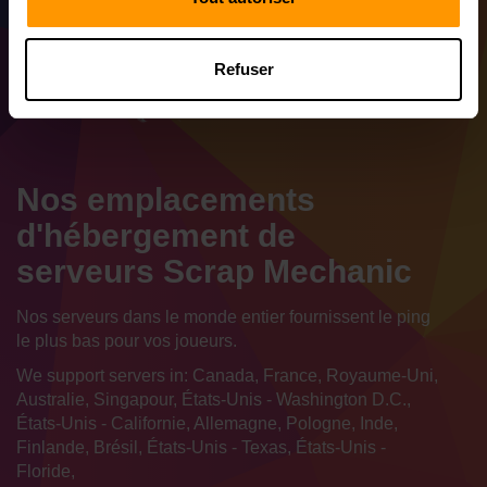
Refuser
Nos emplacements
d'hébergement de
serveurs Scrap Mechanic
Nos serveurs dans le monde entier fournissent le ping
le plus bas pour vos joueurs.
We support servers in: Canada, France, Royaume-Uni,
Australie, Singapour, États-Unis - Washington D.C.,
États-Unis - Californie, Allemagne, Pologne, Inde,
Finlande, Brésil, États-Unis - Texas, États-Unis -
Floride,