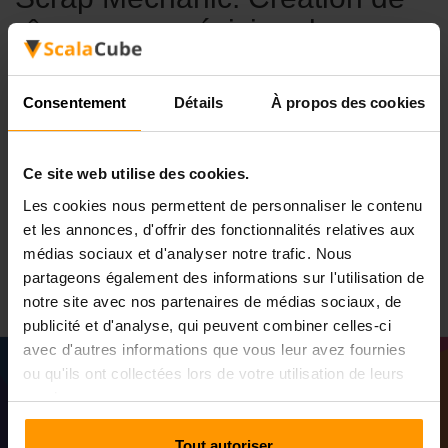
rêves avec précision de
ScalaCube
Dans le monde animé de "Scrap Mechanic", ScalaCube
Consentement
Détails
À propos des cookies
est la table d'artisanat pour vos aspirations de jeu. Nos
services d'hébergement de serveurs de jeux sont conçus
avec précision pour assurer un voyage sans décalage,
Ce site web utilise des cookies.
stable et passionnant dans les paysages inventifs de
Les cookies nous permettent de personnaliser le contenu
"Scrap Mechanic". Laissez votre imagination se promener
et les annonces, d'offrir des fonctionnalités relatives aux
librement tandis que ScalaCube remplit le rôle d'une épine
médias sociaux et d'analyser notre trafic. Nous
dorsale robuste pour vos aventures d'artisanat.
partageons également des informations sur l'utilisation de
notre site avec nos partenaires de médias sociaux, de
publicité et d'analyse, qui peuvent combiner celles-ci
avec d'autres informations que vous leur avez fournies
ou qu'ils ont collectées lors de votre utilisation de leurs
services.
Tout autoriser