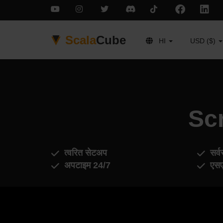
Scala
Cube
HI
USD ($)
Scr
त्वरित सेटअप
सर्व
अपटाइम 24/7
एसए