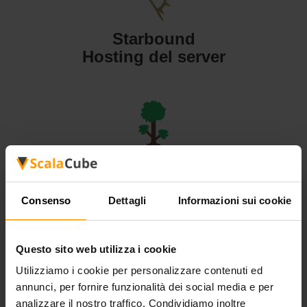
Starbound
Hosting del server
Terraria
Hosting del server
Consenso
Dettagli
Informazioni sui cookie
Questo sito web utilizza i cookie
Utilizziamo i cookie per personalizzare contenuti ed
Valheim
annunci, per fornire funzionalità dei social media e per
Hosting del server
analizzare il nostro traffico. Condividiamo inoltre