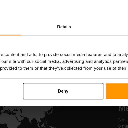
Starbound
Terraria
Hospedagem de
Hospedagem d
servidor
servidor
Details
All Games
e content and ads, to provide social media features and to analy
 our site with our social media, advertising and analytics partn
 provided to them or that they’ve collected from your use of their
No
H
Deny
Se
M
Noss
o me