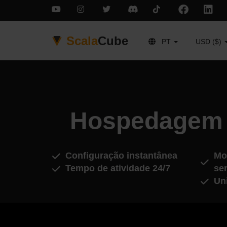
Scala
Cube
PT
USD ($)
Hospedagem d
Configuração instantânea
Mo
Tempo de atividade 24/7
se
Un