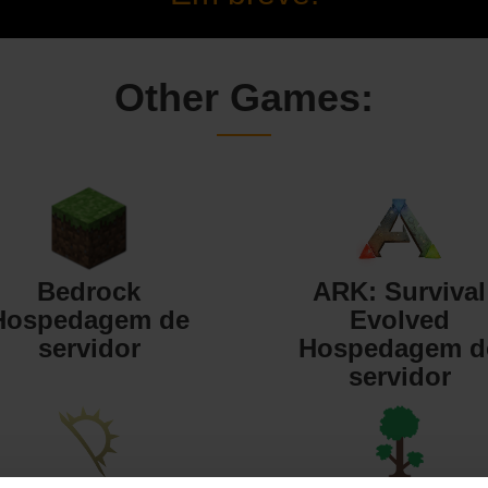
Other Games:
Bedrock
ARK: Survival
Hospedagem de
Evolved
servidor
Hospedagem d
servidor