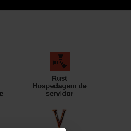
Rust
Hospedagem de
e
servidor