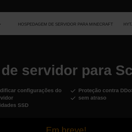
HOSPEDAGEM DE SERVIDOR PARA MINECRAFT
HYT
e servidor para S
dificar configurações do
Proteção contra DDo
rvidor
sem atraso
idades SSD
Em breve!