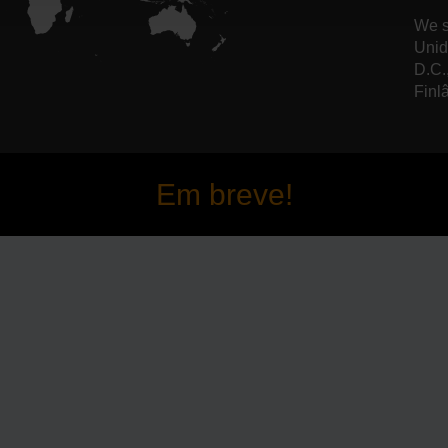
We s
Unid
D.C.
Finl
Em breve!