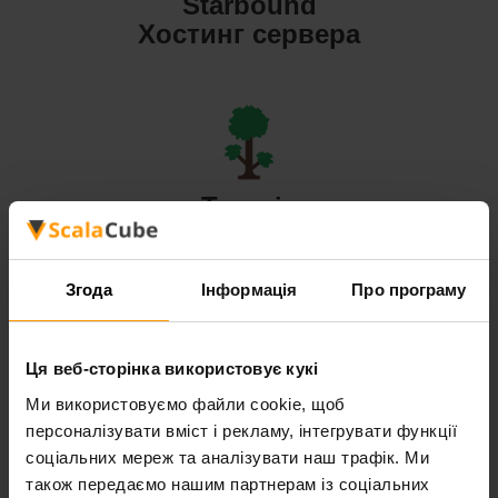
Starbound
Хостинг сервера
Terraria
Хостинг сервера
Згода
Інформація
Про програму
Ця веб-сторінка використовує кукі
Valheim
Ми використовуємо файли cookie, щоб
персоналізувати вміст і рекламу, інтегрувати функції
Хостинг сервера
соціальних мереж та аналізувати наш трафік. Ми
також передаємо нашим партнерам із соціальних