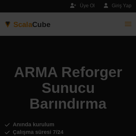
Üye Ol
Giriş Yap
Scala
Cube
Togg
ARMA Reforger
Sunucu
Barındırma
Anında kurulum
Çalışma süresi 7/24