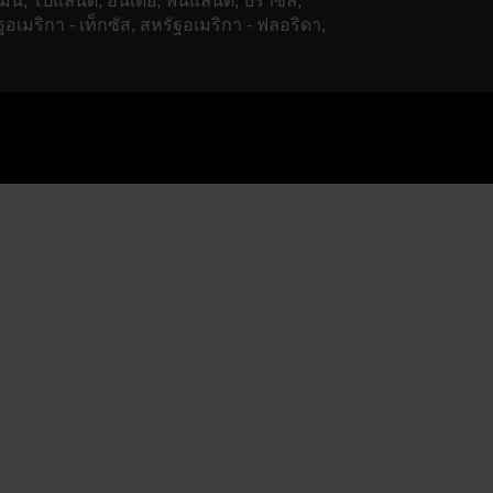
มนี, โปแลนด์, อินเดีย, ฟินแลนด์, บราซิล,
ฐอเมริกา - เท็กซัส, สหรัฐอเมริกา - ฟลอริดา,