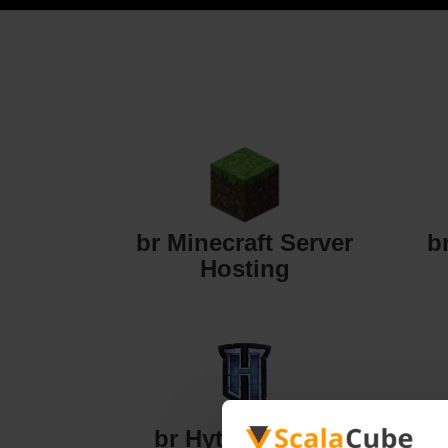
br Minecraft Server
b
Hosting
br Hytale Server
br