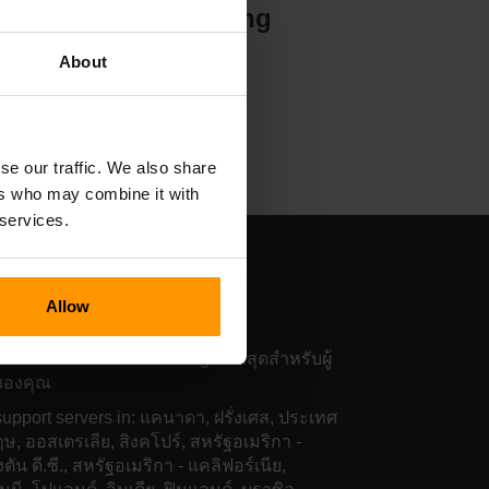
Hosting
About
se our traffic. We also share
ers who may combine it with
 services.
สติ้งเซิร์ฟเวอร์เกม
RMA Reforger
Allow
ฟเวอร์ของเราทั่วโลกให้ Ping ต่ำที่สุดสำหรับผู้
ของคุณ
upport servers in: แคนาดา, ฝรั่งเศส, ประเทศ
ฤษ, ออสเตรเลีย, สิงคโปร์, สหรัฐอเมริกา -
ตัน ดี.ซี., สหรัฐอเมริกา - แคลิฟอร์เนีย,