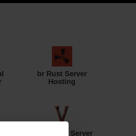
al
br Rust Server
r
Hosting
er
br Valheim Server