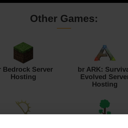
Other Games:
r Bedrock Server
br ARK: Surviv
Hosting
Evolved Serve
Hosting
 Starbound Server
br Terraria Serv