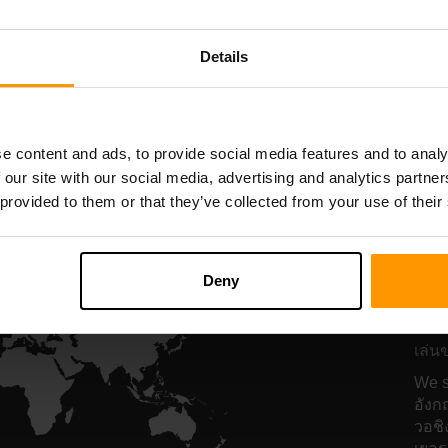
Hosting
Hosting
Details
All Games
e content and ads, to provide social media features and to analy
 our site with our social media, advertising and analytics partn
 provided to them or that they’ve collected from your use of their
โฮ
A
Deny
เซิร์
เล่น
We s
อังก
วอชิง