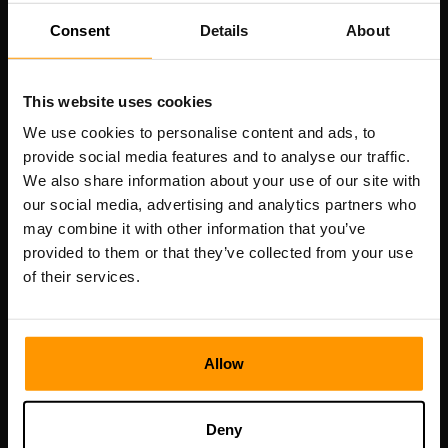
เลขที่จดทะเบียน: 14652605
Consent
Details
About
เลขที่ผู้เสียภาษี: EE102133820
ที่อยู่: Harju maakond, Tallinn, Kesklinna linnaosa,
Vesivärava tn 50-201, 10152
This website uses cookies
We use cookies to personalise content and ads, to
provide social media features and to analyse our traffic.
We also share information about your use of our site with
การนำทางแบบรวดเร็ว
our social media, advertising and analytics partners who
may combine it with other information that you’ve
provided to them or that they’ve collected from your use
บทวิจารณ์
of their services.
ผู้ติดต่อ
นโยบายความเป็นส่วนตัว
ข้อกำหนดและเงื่อนไข
Allow
นโยบายการคืนเงิน
รายงานการละเมิด
Deny
แผงควบคุม