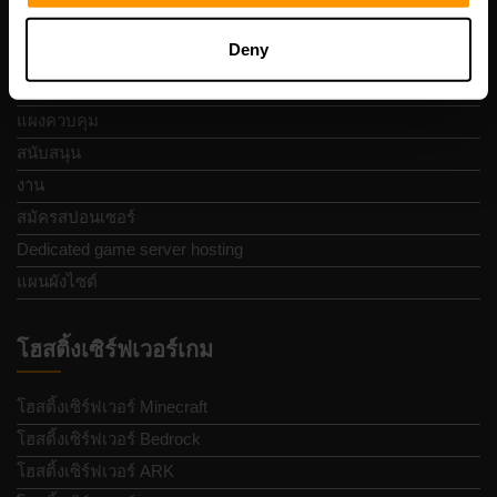
ข้อกำหนดและเงื่อนไข
Deny
นโยบายการคืนเงิน
รายงานการละเมิด
แผงควบคุม
สนับสนุน
งาน
สมัครสปอนเซอร์
Dedicated game server hosting
แผนผังไซต์
โฮสติ้งเซิร์ฟเวอร์เกม
โฮสติ้งเซิร์ฟเวอร์ Minecraft
โฮสติ้งเซิร์ฟเวอร์ Bedrock
โฮสติ้งเซิร์ฟเวอร์ ARK