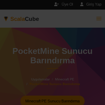
Üye Ol
Giriş Yap
Scala
Cube
Togg
PocketMine Sunucu
Barındırma
Uygulamalar
Minecraft PE
PocketMine Sunucu Barındırma
Minecraft PE Sunucu Barındırma