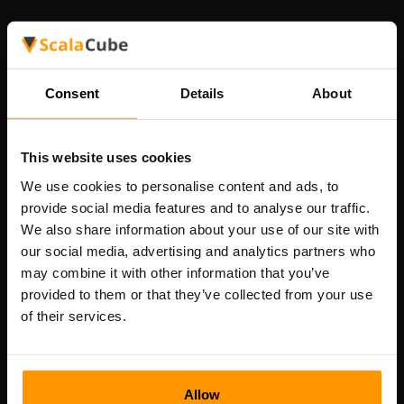
Şirketimiz
Consent
Details
About
Scalable Hosting Solutions OÜ
Tescil kodu: 14652605
This website uses cookies
KDV numarası: EE102133820
Adres: Harju maakond, Tallinn, Kesklinna linnaosa,
We use cookies to personalise content and ads, to
Vesivärava tn 50-201, 10152
provide social media features and to analyse our traffic.
We also share information about your use of our site with
our social media, advertising and analytics partners who
may combine it with other information that you’ve
provided to them or that they’ve collected from your use
Hızlı Nav
of their services.
İncelemeler
İletişim
Allow