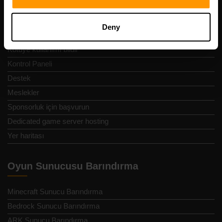
Gizlilik Politikası
Şartlar ve koşullar
Deny
Geri ödeme politikası
Kötüye kullanımı bildir
Kontrol Paneli
Destek
Meslekler
Sponsorluk için başvurun
Dedicated game server hosting
Yer haritası
Oyun Sunucusu Barındırma
Minecraft Sunucu Barındırma
Bedrock Sunucu Barındırma
ARK Sunucu Barındırma