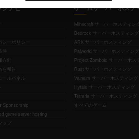
ックナビ
ゲームサーバーホステ
ー
Minecraft サーバーホスティン
Bedrock サーバーホスティング
バシーポリシー
ARK サーバーホスティング
条件
Palworld サーバーホスティン
却方針
Project Zomboid サーバー
為を報告
Rust サーバーホスティング
ロールパネル
Valheim サーバーホスティング
ト
Hytale サーバーホスティング
Terraria サーバーホスティング
or Sponsorship
すべてのゲーム
ed game server hosting
マップ