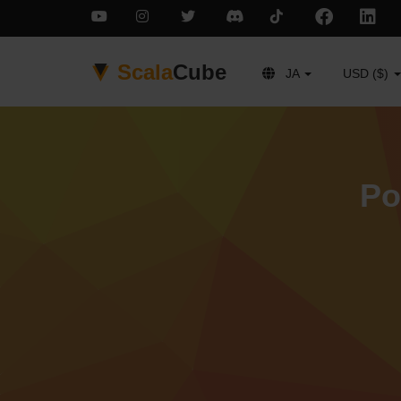
Scala
Cube
JA
USD ($)
P