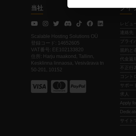
当社
クイ
レビュ
連絡先
Scalable Hosting Solutions OÜ
プライ
登録コード: 14652605
VAT番号: EE102133820
規約と
住所: Harju maakond, Tallinn,
代金返
Kesklinna linnaosa, Vesivärava tn
不正行
50-201, 10152
コント
サポー
求人
Apply f
Dedicat
サイト