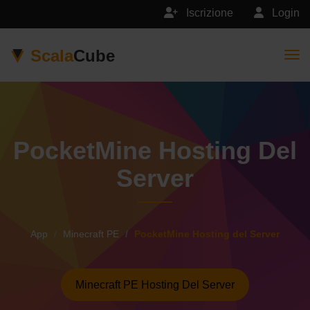
Iscrizione
Login
Scala
Cube
Togg
PocketMine Hosting Del
Server
App
Minecraft PE
PocketMine Hosting del Server
Minecraft PE Hosting Del Server