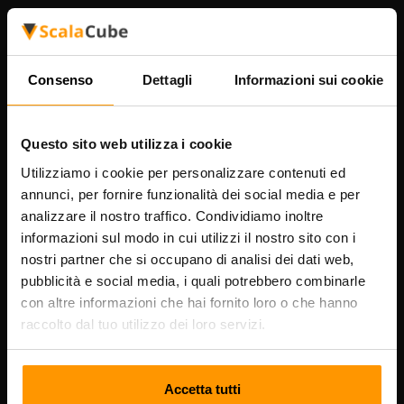
La nostra azienda
Consenso
Dettagli
Informazioni sui cookie
Scalable Hosting Solutions OÜ
Codice di registrazione: 14652605
Questo sito web utilizza i cookie
Partita IVA: EE102133820
Indirizzo: Harju maakond, Tallinn, Kesklinna linnaosa,
Utilizziamo i cookie per personalizzare contenuti ed
Vesivärava tn 50-201, 10152
annunci, per fornire funzionalità dei social media e per
analizzare il nostro traffico. Condividiamo inoltre
informazioni sul modo in cui utilizzi il nostro sito con i
nostri partner che si occupano di analisi dei dati web,
pubblicità e social media, i quali potrebbero combinarle
Navigazione rapida
con altre informazioni che hai fornito loro o che hanno
raccolto dal tuo utilizzo dei loro servizi.
Recensioni
Contatti
Accetta tutti
Politica sulla riservatezza