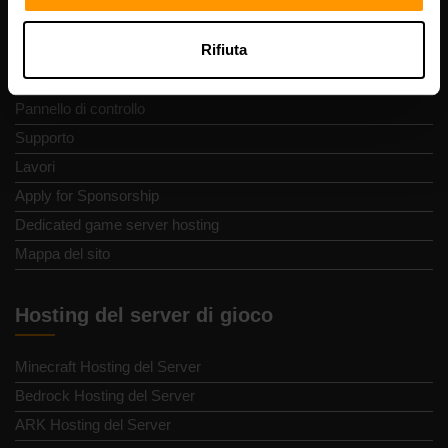
Termini e Condizioni
Rifiuta
Politica di rimborso
Segnala abuso
Pannello di controllo
Supporto
Lavori
Apply for Sponsorship
Dedicated game server hosting
Mappa del sito
Hosting del server di gioco
Minecraft Hosting del Server
Bedrock Hosting del Server
ARK Hosting del Server