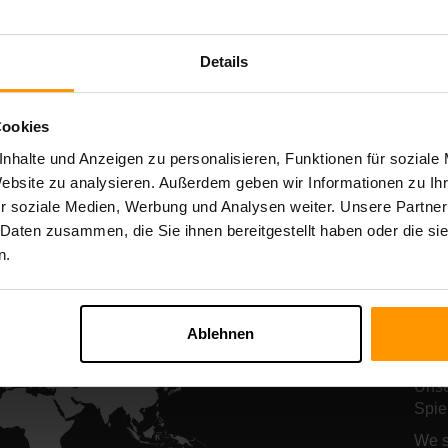
Starbound
Terraria
Server-Hosting
Server-Hostin
Details
Cookies
All Games
nhalte und Anzeigen zu personalisieren, Funktionen für soziale
Website zu analysieren. Außerdem geben wir Informationen zu I
r soziale Medien, Werbung und Analysen weiter. Unsere Partner
 Daten zusammen, die Sie ihnen bereitgestellt haben oder die s
n.
Un
Se
Ablehnen
St
Unse
Spie
We s