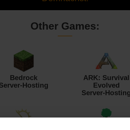
Other Games:
Bedrock
ARK: Survival
Server-Hosting
Evolved
Server-Hostin