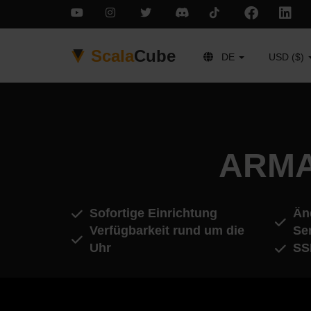
Scala
Cube
DE
USD ($)
ARMA 
Sofortige Einrichtung
Än
Verfügbarkeit rund um die
Se
Uhr
SS