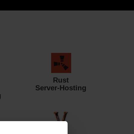
Rust
Server-Hosting
g