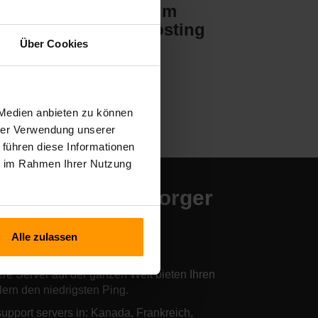
Valheim
g
Server-Hosting
Über Cookies
 Medien anbieten zu können
hrer Verwendung unserer
 führen diese Informationen
ie im Rahmen Ihrer Nutzung
sere ARMA Reforger
rver-Hosting-
Alle zulassen
andorte
re Server auf der ganzen Welt bieten Ihren
lern den niedrigsten Ping.
upport servers in: Kanada, Frankreich,