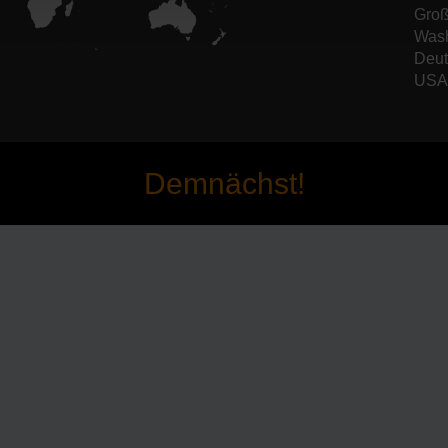
Groß
Wash
Deut
USA 
Demnächst!