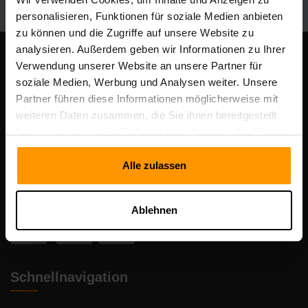
personalisieren, Funktionen für soziale Medien anbieten
zu können und die Zugriffe auf unsere Website zu
analysieren. Außerdem geben wir Informationen zu Ihrer
Unser Unternehmen
Verwendung unserer Website an unsere Partner für
soziale Medien, Werbung und Analysen weiter. Unsere
Partner führen diese Informationen möglicherweise mit
weiteren Daten zusammen, die Sie ihnen bereitgestellt
Scalable Hosting Solutions OÜ
haben oder die sie im Rahmen Ihrer Nutzung der Dienste
Registrierungscode: 14652605
gesammelt haben.
Umsatzsteuer-Identifikationsnummer: EE102133820
Alle zulassen
Adresse: Harju maakond, Tallinn, Kesklinna linnaosa,
Vesivärava tn 50-201, 10152
Ablehnen
Schnellnavigation