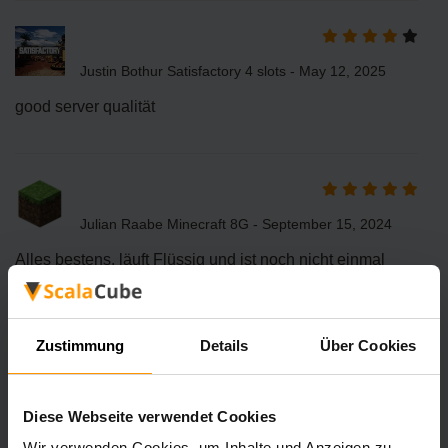
Justin Bothur Satisfactory 4 slots - May 12, 2025
good server qualität
Julian Raabe Minecraft 8G - September 15, 2024
Alles bestens, läuft Flüssig und ist noch nicht einmal
abgestürzt
Zustimmung
Details
Über Cookies
Diese Webseite verwendet Cookies
Wir verwenden Cookies, um Inhalte und Anzeigen zu