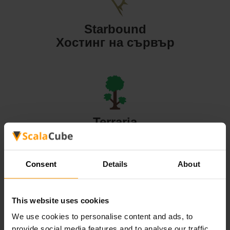
Starbound
Хостинг на сървър
Terraria
Хостинг на сървър
Consent
Details
About
This website uses cookies
Valheim
We use cookies to personalise content and ads, to
Хостинг на сървър
provide social media features and to analyse our traffic.