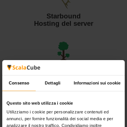
Starbound
Hosting del server
Terraria
Hosting del server
Consenso
Dettagli
Informazioni sui cookie
Questo sito web utilizza i cookie
Utilizziamo i cookie per personalizzare contenuti ed
Valheim
annunci, per fornire funzionalità dei social media e per
Hosting del server
analizzare il nostro traffico. Condividiamo inoltre