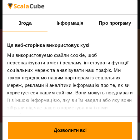
Німеччина, Польща, Індія, Фінляндія, Бразилія,
США - Техас, США - Флорида,
Згода
Інформація
Про програму
Ця веб-сторінка використовує кукі
Ми використовуємо файли cookie, щоб
персоналізувати вміст і рекламу, інтегрувати функції
соціальних мереж та аналізувати наш трафік. Ми
також передаємо нашим партнерам із соціальних
мереж, реклами й аналітики інформацію про те, як ви
Отримайте свій сервер
користуєтеся нашим сайтом. Вони можуть поєднувати
її з іншою інформацією, яку ви їм надали або яку вони
Переглянути повний список планів
зібрали під час вашого користування їхніми
службами.
Дозволити всі