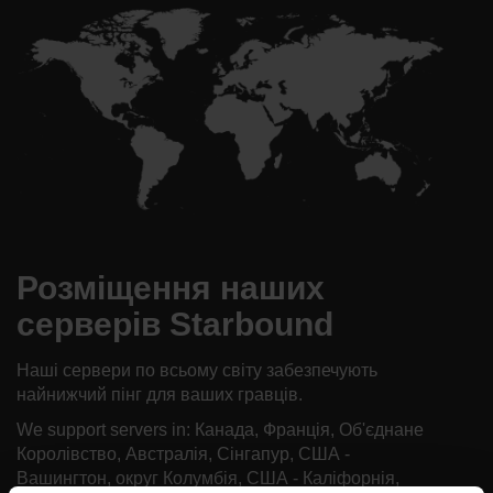
Розміщення наших
серверів Starbound
Наші сервери по всьому світу забезпечують
найнижчий пінг для ваших гравців.
We support servers in: Канада, Франція, Об'єднане
Королівство, Австралія, Сінгапур, США -
Вашингтон, округ Колумбія, США - Каліфорнія,