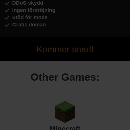
DDoS-skydd
Ingen fördröjning
Stöd för mods
Gratis domän
Kommer snart!
Other Games:
Minecraft