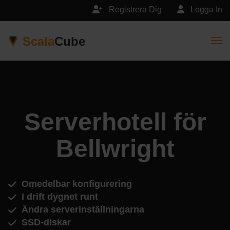
Registrera Dig
Logga In
Scala
Cube
Togg
Serverhotell för
Bellwright
Omedelbar konfigurering
I drift dygnet runt
Ändra serverinställningarna
SSD-diskar