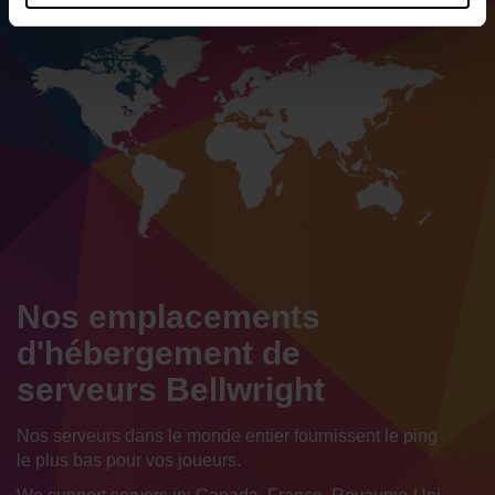
Nos emplacements
d'hébergement de
serveurs Bellwright
Nos serveurs dans le monde entier fournissent le ping
le plus bas pour vos joueurs.