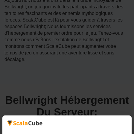
Aujourd'hui, nous entrons dans le monde incroyable de
Bellwright, un jeu qui invite les participants à travers des
territoires fascinants et des ennemis mythologiques
féroces. ScalaCube est là pour vous guider à travers les
espaces Bellwright; Nous fournissons les services
d'hébergement de premier ordre pour le jeu. Tenez-vous
comme nous révélons l'excitation de Bellwright et
montrons comment ScalaCube peut augmenter votre
temps de jeu en assurant une aventure lisse et sans
décalage.
Bellwright Hébergement
Du Serveur: