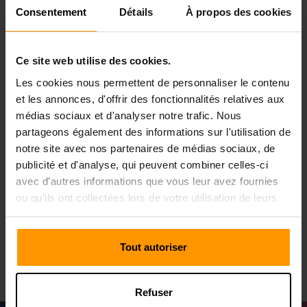
Consentement
Détails
À propos des cookies
La saisie du monde captivant de Bellwright exige une base
fiable et l'hébergement de serveur de jeux de ScalaCube
est cet espace fiable. Nos services d'hébergement jettent
les bases d'une aventure immersive et sans décalage dans
Ce site web utilise des cookies.
le cadre dynamique de Bellwright. Nous vous offrons des
Les cookies nous permettent de personnaliser le contenu
technologies avancées, des serveurs réactifs et un
et les annonces, d'offrir des fonctionnalités relatives aux
panneau de contrôle convivial, vous préparant pour lisser
médias sociaux et d'analyser notre trafic. Nous
la navigation à travers des espaces magiques.
partageons également des informations sur l'utilisation de
Que vous vous attaquiez aux missions héroïques, que
notre site avec nos partenaires de médias sociaux, de
vous vous livriez à des combats difficiles ou à la mode de
publicité et d'analyse, qui peuvent combiner celles-ci
modeler puissant Les sorts, les services d'hébergement
avec d'autres informations que vous leur avez fournies
ScalaCube garantissent la fiabilité et aident un voyage de
ou qu'ils ont collectées lors de votre utilisation de leurs
jeu inégalé. Choisissez ScalaCube comme votre hôte de
services.
serveur Bellwright et commencez en toute confiance vos
explorations numériques, assurée de performances
supérieures.
Tout autoriser
Refuser