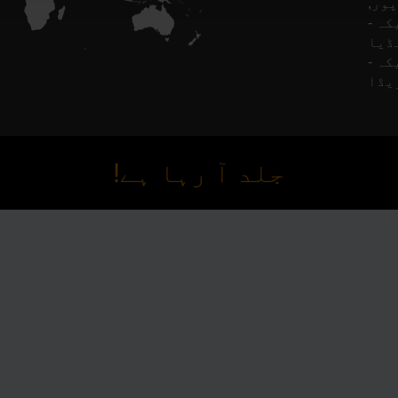
ور,
کہ -
Finl,
کہ -
جلد آ رہا ہے!