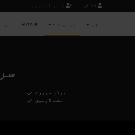
لاگ ان
سائن اپ کریں
مزید
گیم ہوسٹنگ
HYTALE
MINECRAFT 
ight
موڈز سپورٹ
مفت ڈومین