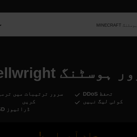
سرور ہوسٹنگ
Bellwr سرور ہوسٹنگ
DDoS تحفظ
سرور ترتیبات میں ترمی
کوئی لیگ نہیں
کریں
SSD ڈرائیوز
جلد آ رہا ہے!