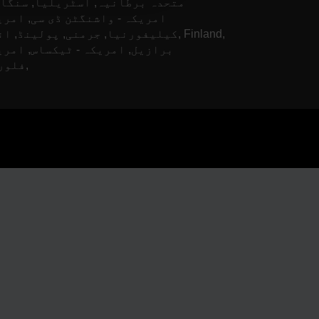
متحدہ برطانیہ, آسٹریلیا, سنگاپ
امریکہ - واشنگٹن ڈی سی, امری
کیلیفورنیا, جرمنی, پولینڈ, انڈیا, and
برازیل, امریکہ - ٹیکساس, امری
فلوریڈا,