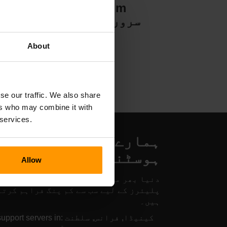
Valheim
سرور ہوسٹنگ
About
se our traffic. We also share
ers who may combine it with
 services.
ہمارے Bellwright سرو
ہوسٹنگ مقامات
Allow
دنیا بھر میں موجود ہمارے سرورز آپ کے
پلیئرز کے لیے سب سے کم پنگ فراہم کرتے
ہیں۔
We support servers in: کینیڈا, فرا