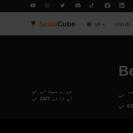
Scala
Cube
UR
USD ($)
م
فوری سیٹ اپ
اپ ٹائم 24/7