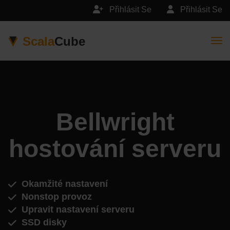
Přihlásit Se
Přihlásit Se
Scala
Cube
Togg
Bellwright
hostování serveru
Okamžité nastavení
Nonstop provoz
Upravit nastavení serveru
SSD disky