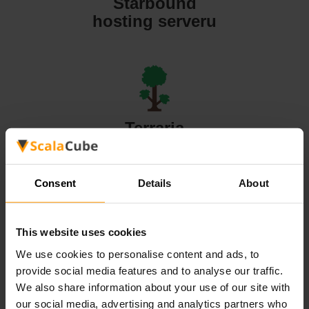
Starbound
hosting serveru
Terraria
hosting serveru
Consent
Details
About
This website uses cookies
Valheim
We use cookies to personalise content and ads, to
hosting serveru
provide social media features and to analyse our traffic.
We also share information about your use of our site with
our social media, advertising and analytics partners who