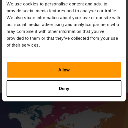
We use cookies to personalise content and ads, to
responsywne serwery i przyjazny dla użytkownika panel
sterowania, przygotowując się do wygładzania żagli przez
provide social media features and to analyse our traffic.
magiczne przestrzenie.
We also share information about your use of our site with
our social media, advertising and analytics partners who
Niezależnie od tego, czy zajmujesz się heroicznymi
may combine it with other information that you’ve
misjami, oddawaj się trudnym walce lub formujesz silne
provided to them or that they’ve collected from your use
walki, czy też kształtuje się silny Zaklęcia, usługi
hostingowe ScalaCube zapewniają niezawodność i
of their services.
pomagają w niezrównanej podróży do gier. Wybierz
ScalaCube jako host serwerowy Bellwright i pewnie
rozpoczynają swoje eksploracje cyfrowe, zapewniane
Allow
doskonałą wydajnością.
Deny