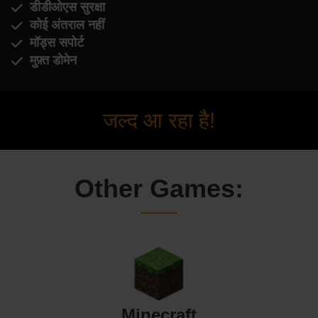
डीडीओएस सुरक्षा
कोई अंतराल नहीं
मॉड्स सपोर्ट
मुफ़्त डोमेन
जल्द आ रहा है!
Other Games:
Minecraft