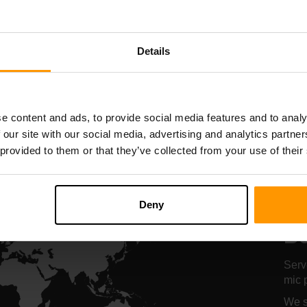
Starbound
Terraria
Găzduire server
Găzduire serve
Details
All Games
e content and ads, to provide social media features and to analy
 our site with our social media, advertising and analytics partn
 provided to them or that they’ve collected from your use of their
Lo
Deny
gă
Be
Serv
mic p
We s