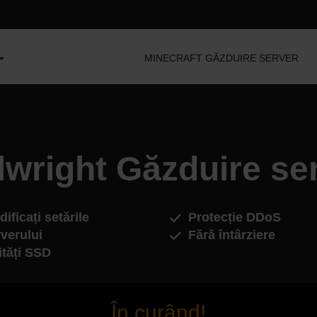
MINECRAFT GĂZDUIRE SERVER
lwright Găzduire se
ificați setările
Protecție DDoS
verului
Fără întârziere
ități SSD
În curând!