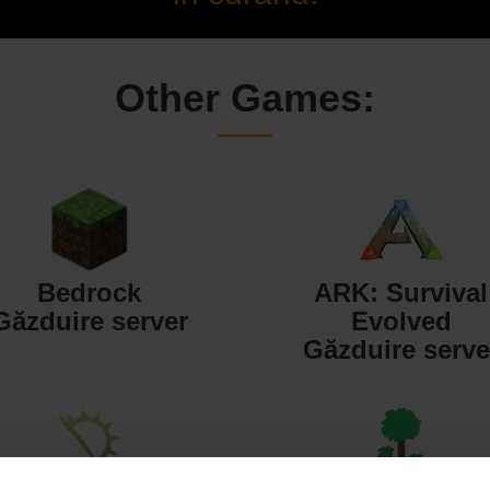
Other Games:
Bedrock
ARK: Survival
Găzduire server
Evolved
Găzduire serve