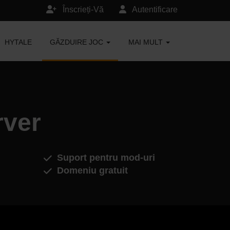
Înscrieți-Vă
Autentificare
HYTALE
GĂZDUIRE JOC
MAI MULT
rver
Suport pentru mod-uri
Domeniu gratuit