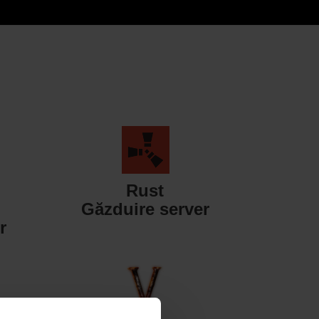
Rust
Găzduire server
r