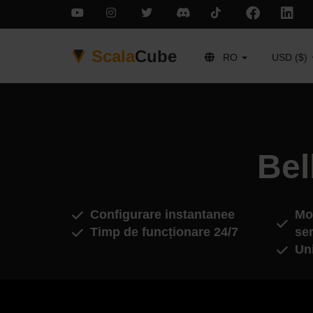
Scala
Cube
RO
USD ($)
Bel
Configurare instantanee
Mod
Timp de funcționare 24/7
ser
Un