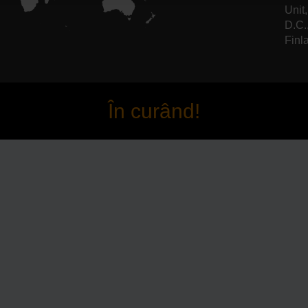
Unit
D.C.
Finl
În curând!