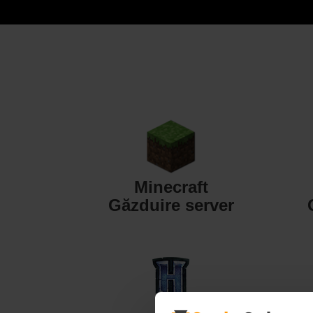
Minecraft
Găzduire server