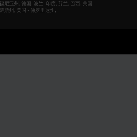
尼亚州, 德国, 波兰, 印度, 芬兰, 巴西, 美国 -
萨斯州, 美国 - 佛罗里达州,