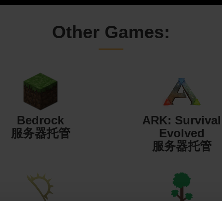
Other Games:
Bedrock
ARK: Survival
服务器托管
Evolved
服务器托管
Starbound
Terraria