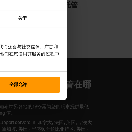
服务器托管
关于
。我们还会与社交媒体、广告和
他们在您使用其服务的过程中
们的 Astroneer
dyssey 服务器托管在哪
全部允许
遍布世界各地的服务器为您的玩家提供最低
ing 值。
support servers in: 加拿大, 法国, 英国。, 澳大
, 新加坡, 美国 - 华盛顿哥伦比亚特区, 美国 -