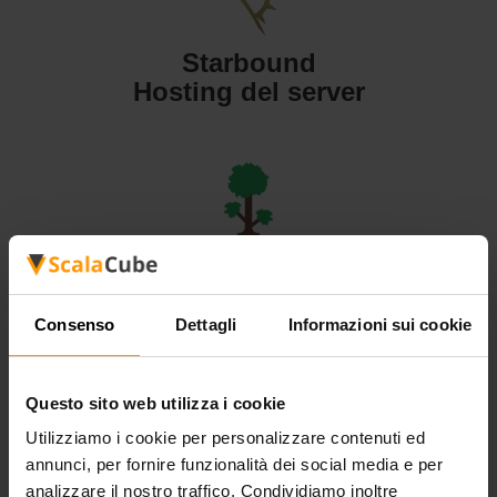
Starbound
Hosting del server
Terraria
Hosting del server
Consenso
Dettagli
Informazioni sui cookie
Questo sito web utilizza i cookie
Utilizziamo i cookie per personalizzare contenuti ed
Valheim
annunci, per fornire funzionalità dei social media e per
Hosting del server
analizzare il nostro traffico. Condividiamo inoltre