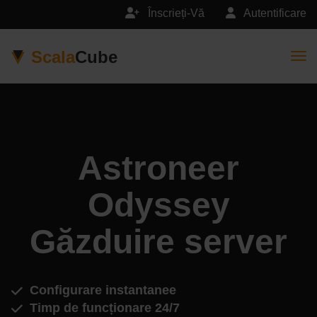
Înscrieți-Vă
Autentificare
Scala
Cube
Togg
Astroneer
Odyssey
Găzduire server
Configurare instantanee
Timp de funcționare 24/7