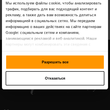
Мы используем файлы cookie, чтобы анализировать
трафик, подбирать для вас подходящий контент и
рекламу, а также дать вам возможность делиться
All Games
информацией в социальных сетях. Мы передаем
информацию о ваших действиях на сайте партнерам
Google: социальным сетям и компаниям,
занимающимся рекламой и веб-аналитикой. Наши
партнеры могут комбинировать эти сведения с
предоставленной вами информацией, а также
данными, которые они получили при использовании
вами их сервисов.
Разрешить все
Отказаться