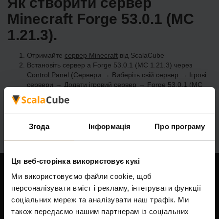
Як створити сервер
Minecraft Forge 53.0.1 (MC
1.21.3).
Отримайте
сервер Minecraft
від ScalaCube
Встановіть сервер a Forge 53.0.1 (MC 1.21.3) через
Control Panel
(Сервери → Виберіть свій сервер → Ігрові
сервери → Додати ігровий сервер → Forge 53.0.1 (MC
1.21.3))
Насолоджуйтесь грою на сервері!
Згода
Інформація
Про програму
Ця веб-сторінка використовує кукі
Ми використовуємо файли cookie, щоб
Наша компанія
персоналізувати вміст і рекламу, інтегрувати функції
соціальних мереж та аналізувати наш трафік. Ми
також передаємо нашим партнерам із соціальних