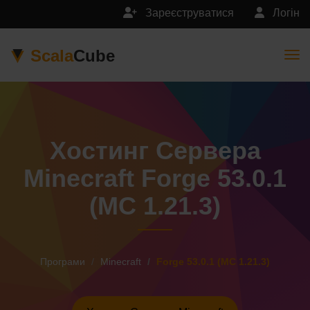
Зареєструватися
Логін
Scala
Cube
Togg
Хостинг Сервера
Minecraft Forge 53.0.1
(MC 1.21.3)
Програми
Minecraft
Forge 53.0.1 (MC 1.21.3)