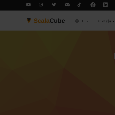
Scala
Cube
IT
USD ($)