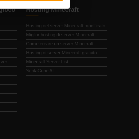
 gioco
Hosting Minecraft
Hosting del server Minecraft modificato
Miglior hosting di server Minecraft
Come creare un server Minecraft
Hosting di server Minecraft gratuito
rver
Minecraft Server List
ScalaCube AI