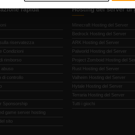
azione rapida
Hosting del server di
oni
Minecraft Hosting del Server
Bedrock Hosting del Server
 sulla riservatezza
ARK Hosting del Server
e Condizioni
Palworld Hosting del Server
 di rimborso
Project Zomboid Hosting del Se
 abuso
Rust Hosting del Server
 di controllo
Valheim Hosting del Server
o
Hytale Hosting del Server
Terraria Hosting del Server
or Sponsorship
Tutti i giochi
ed game server hosting
el sito