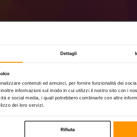
Come creare un serve
Dettagli
53.0.1 (MC 1.21.3).
ookie
Ottieni
Minecraft server
da ScalaCube
nalizzare contenuti ed annunci, per fornire funzionalità dei socia
Installa il server a Forge 53.0.1 (MC 1.21.3
tuo server → Server di gioco → Aggiungi 
inoltre informazioni sul modo in cui utilizzi il nostro sito con i n
Divertiti a giocare sul server!
icità e social media, i quali potrebbero combinarle con altre inform
lizzo dei loro servizi.
Rifiuta