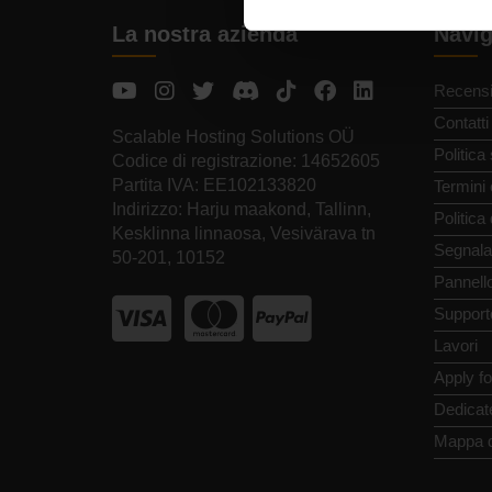
La nostra azienda
Navig
Recensi
Contatti
Scalable Hosting Solutions OÜ
Politica
Codice di registrazione: 14652605
Partita IVA: EE102133820
Termini 
Indirizzo: Harju maakond, Tallinn,
Politica
Kesklinna linnaosa, Vesivärava tn
Segnala
50-201, 10152
Pannello
Support
Lavori
Apply f
Dedicat
Mappa d