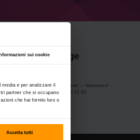
r Minecraft Forge
Informazioni sui cookie
l media e per analizzare il
) tramite il
Pannello di controllo
(Server → Seleziona il
server di gioco → Forge 53.0.1 (MC 1.21.3))
ostri partner che si occupano
azioni che hai fornito loro o
Accetta tutti