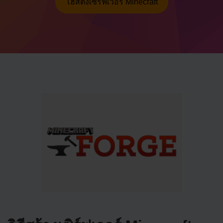
โฮสติ้งเซิร์ฟเวอร์ Minecraft