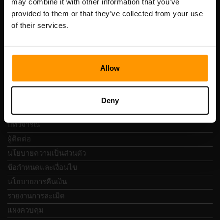
may combine it with other information that you’ve
เลขที่จดทะเบียน: 14652605
provided to them or that they’ve collected from your use
เลขที่ผู้เสียภาษี: EE102133820
of their services.
ที่อยู่: Harju maakond, Tallinn, Kesklinna linnaosa,
Vesivärava tn 50-201, 10152
Allow
การนำทางแบบรวดเร็ว
Deny
บทวิจารณ์
ผู้ติดต่อ
นโยบายความเป็นส่วนตัว
ข้อกำหนดและเงื่อนไข
นโยบายการคืนเงิน
รายงานการละเมิด
แผงควบคุม