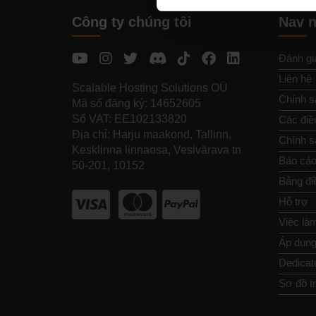
Công ty chúng tôi
Nav 
Đánh gi
Liên hệ
Scalable Hosting Solutions OÜ
Chính s
Mã số đăng ký: 14652605
Số VAT: EE102133820
Các điề
Địa chỉ: Harju maakond, Tallinn,
Chính sá
Kesklinna linnaosa, Vesivärava tn
Báo cáo
50-201, 10152
Bảng đi
Hỗ trợ
Việc là
Áp dụng 
Dedicat
Sơ đồ t