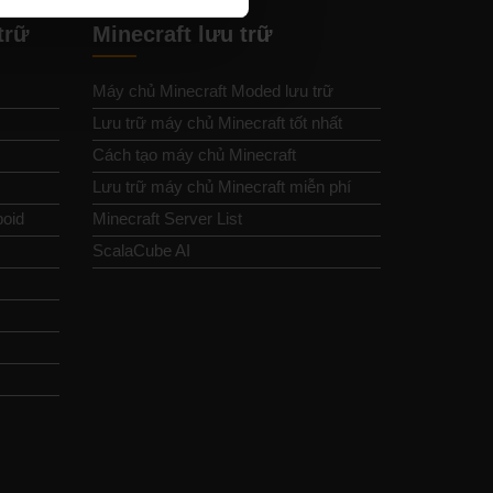
trữ
Minecraft lưu trữ
Máy chủ Minecraft Moded lưu trữ
Lưu trữ máy chủ Minecraft tốt nhất
Cách tạo máy chủ Minecraft
Lưu trữ máy chủ Minecraft miễn phí
boid
Minecraft Server List
ScalaCube AI