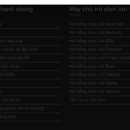
nhanh chóng
Máy chủ trò chơi lưu 
á
Hệ thống máy chủ Minecraft
Hệ thống máy chủ Bedrock
ách bảo mật
Hệ thống máy chủ ARK
u khoản và điều kiện
Hệ thống máy chủ Palworld
ch hoàn lại tiền
Hệ thống máy chủ Project Zom
 lạm dụng
Hệ thống máy chủ Rust
ều khiển
Hệ thống máy chủ Valheim
Hệ thống máy chủ Hytale
m
Hệ thống máy chủ Terraria
cho tài trợ
Tất cả các trò chơi
ed game server hosting
rang web