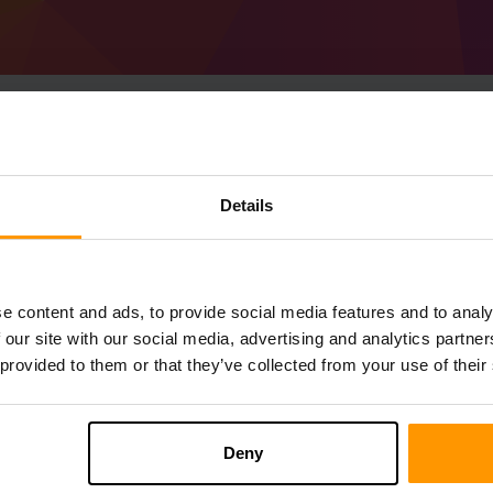
Cách tạo Minecraft Fo
Details
Máy chủ
Nhận
Minecraft Server
Từ ScalaCube
Cài đặt máy chủ a Forge 53.0.1 (MC 1.21
e content and ads, to provide social media features and to analy
chủ của bạn → Máy chủ trò chơi → Thêm 
 our site with our social media, advertising and analytics partn
Thích chơi trên máy chủ!
 provided to them or that they’ve collected from your use of their
Deny