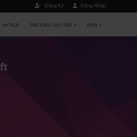
Đăng Ký
Đăng Nhập
HYTALE
TRÒ CHƠI LƯU TRỮ
HƠN
ft