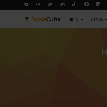
Scala
Cube
VI
USD ($)
H