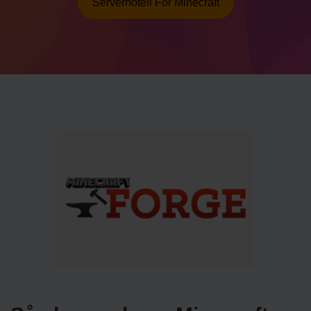
Serverhotell För Minecraft