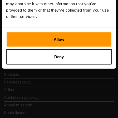
Registreringskod: 14652605
may combine it with other information that you’ve
Momsregistreringsnummer: EE102133820
provided to them or that they’ve collected from your use
Adress: Harju maakond, Tallinn, Kesklinna linnaosa,
of their services.
Vesivärava tn 50-201, 10152
Allow
Snabbnavigering
Deny
Recensioner
Kontakter
Sekretesspolicy
Villkor
Återbetalningspolicy
Anmäl missbruk
Kontrollpanel