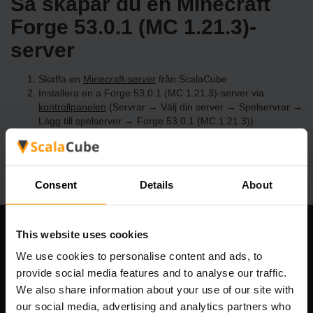
Så skapar du en Minecraft
Forge 53.0.1 (MC 1.21.3)-
server
Skaffa en
Minecraft-server
från ScalaCube
Installera en a Forge 53.0.1 (MC 1.21.3)-server via
kontrollpanelen
(Servrar → Välj din server → Spelservrar →
Lägg till spelserver → Forge 53.0.1 (MC 1.21.3))
Roa dig med att spela på servern!
Consent
Details
About
This website uses cookies
Vårt företag
We use cookies to personalise content and ads, to
provide social media features and to analyse our traffic.
We also share information about your use of our site with
Scalable Hosting Solutions OÜ
our social media, advertising and analytics partners who