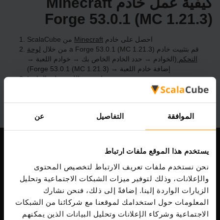
كيفية عمل خادم Minecraft
Forge 53.0.1 (MC 1.21.3)
احصل على خادم
Minecraft
من ScalaCube
قم بتثبيت خادم a Forge 53.0.1 (MC 1.21.3) من خلال
لوحة
التحكم
(الخوادم → حدد الخادم الخاص بك → خوادم اللعبة →
إضافة خادم اللعبة → Forge 53.0.1 (MC 1.21.3))
استمتع باللعب على الخادم!
الموافقة
التفاصيل
عن
يستخدم هذا الموقع ملفات ارتباط
شركتنا
نحن نستخدم ملفات تعريف الارتباط لتخصيص المحتوى
والإعلانات، وذلك لتوفير ميزات الشبكات الاجتماعية وتحليل
الزيارات الواردة إلينا. إضافةً إلى ذلك، فنحن نشارك
Scalable Hosting Solutions OÜ
المعلومات حول استخدامك لموقعنا مع شركائنا من الشبكات
رمز التسجيل: 14652605
الاجتماعية وشركاء الإعلانات وتحليل البيانات الذين يمكنهم