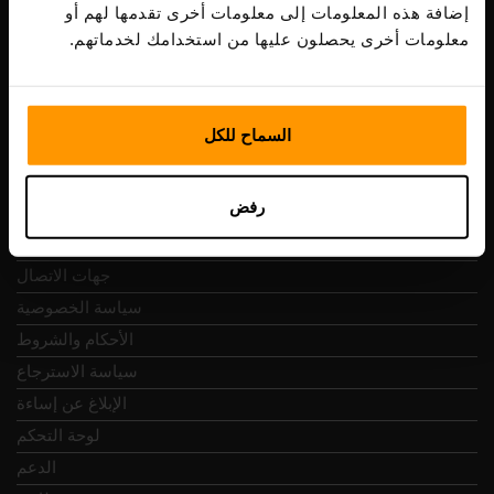
ضريبة الشراء: EE102133820
إضافة هذه المعلومات إلى معلومات أخرى تقدمها لهم أو
عنوان: Harju maakond, Tallinn, Kesklinna linnaosa,
معلومات أخرى يحصلون عليها من استخدامك لخدماتهم.
Vesivärava tn 50-201, 10152
السماح للكل
التنقل السريع
رفض
المراجعات
جهات الاتصال
سياسة الخصوصية
الأحكام والشروط
سياسة الاسترجاع
الإبلاغ عن إساءة
لوحة التحكم
الدعم