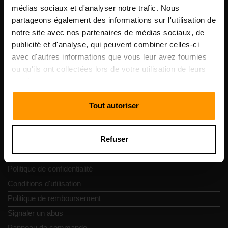
Scalable Hosting Solutions OÜ
médias sociaux et d'analyser notre trafic. Nous
Code d'enregistrement: 14652605
partageons également des informations sur l'utilisation de
numéro de TVA: EE102133820
notre site avec nos partenaires de médias sociaux, de
Adresse: Harju maakond, Tallinn, Kesklinna linnaosa,
publicité et d'analyse, qui peuvent combiner celles-ci
Vesivärava tn 50-201, 10152
avec d'autres informations que vous leur avez fournies
ou qu'ils ont collectées lors de votre utilisation de leurs
services.
Tout autoriser
Navigation rapide
Refuser
Commentaires
Contacts
Politique de confidentialité
Conditions d'utilisation
Politique de remboursement
Signaler un abus
Panneau de commande