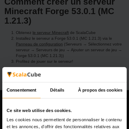
Comment créer un serveur
Minecraft Forge 53.0.1 (MC
1.21.3)
Obtenez
le serveur Minecraft
de ScalaCube
Installez le serveur a Forge 53.0.1 (MC 1.21.3) via le
Panneau de configuration
(Serveurs → Sélectionnez votre
serveur → Serveurs de jeu → Ajouter un serveur de jeu →
Forge 53.0.1 (MC 1.21.3))
Profitez de jouer sur le serveur!
Consentement
Détails
À propos des cookies
Notre compagnie
Ce site web utilise des cookies.
Les cookies nous permettent de personnaliser le contenu
et les annonces, d'offrir des fonctionnalités relatives aux