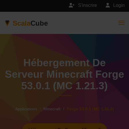
S'inscrire
Login
Scala
Cube
Togg
Hébergement De
Serveur Minecraft Forge
53.0.1 (MC 1.21.3)
Applications
Minecraft
Forge 53.0.1 (MC 1.21.3)