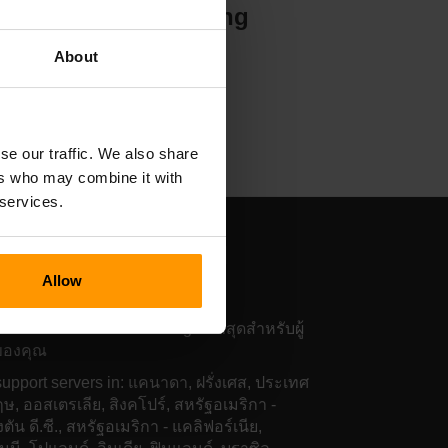
Hosting
About
se our traffic. We also share
ers who may combine it with
 services.
สติ้งเซิร์ฟเวอร์เกม
ttlefield 3
Allow
ฟเวอร์ของเราทั่วโลกให้ Ping ต่ำที่สุดสำหรับผู้
ของคุณ
upport servers in: แคนาดา, ฝรั่งเศส, ประเทศ
ฤษ, ออสเตรเลีย, สิงคโปร์, สหรัฐอเมริกา -
ตัน ดี.ซี., สหรัฐอเมริกา - แคลิฟอร์เนีย,