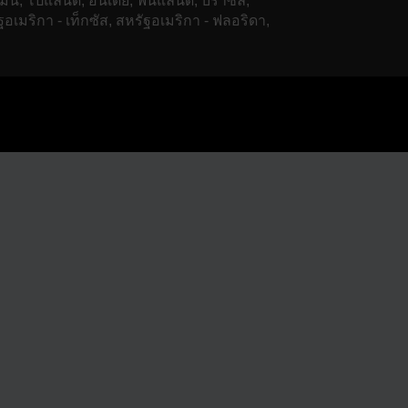
มนี, โปแลนด์, อินเดีย, ฟินแลนด์, บราซิล,
ฐอเมริกา - เท็กซัส, สหรัฐอเมริกา - ฟลอริดา,