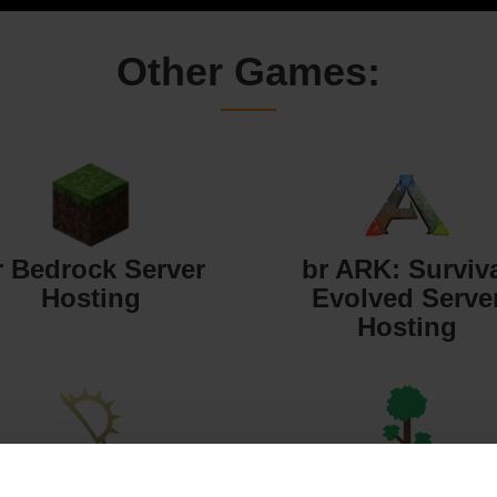
Other Games:
r Bedrock Server
br ARK: Surviv
Hosting
Evolved Serve
Hosting
 Starbound Server
br Terraria Serv