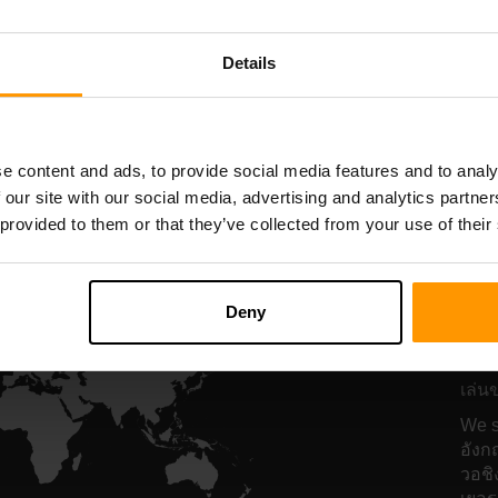
Hosting
Hosting
Details
All Games
e content and ads, to provide social media features and to analy
 our site with our social media, advertising and analytics partn
 provided to them or that they’ve collected from your use of their
โฮ
Ba
Deny
เซิร์
เล่น
We s
อังก
วอชิง