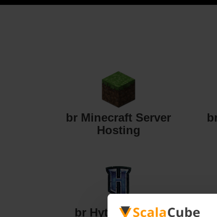
br Minecraft Server
b
Hosting
br Hytale Server
br