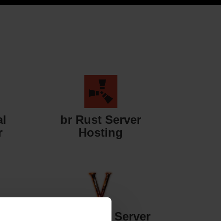
al
br Rust Server
r
Hosting
er
br Valheim Server