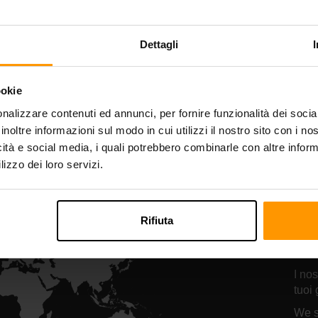
Starbound
Terraria
osting del server
Hosting del serv
Dettagli
ookie
All Games
nalizzare contenuti ed annunci, per fornire funzionalità dei socia
inoltre informazioni sul modo in cui utilizzi il nostro sito con i n
icità e social media, i quali potrebbero combinarle con altre inform
lizzo dei loro servizi.
Le
ho
Rifiuta
Ba
I nos
tuoi 
We s