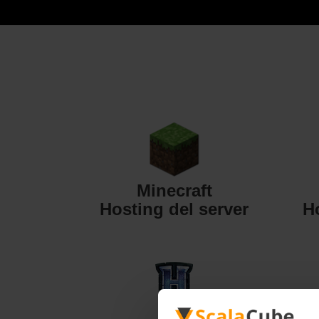
Minecraft
Hosting del server
H