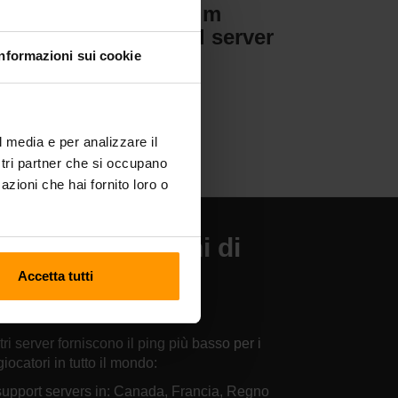
Valheim
er
Hosting del server
Informazioni sui cookie
l media e per analizzare il
ostri partner che si occupano
azioni che hai fornito loro o
 nostre posizioni di
sting del server
Accetta tutti
ttlefield 3.
tri server forniscono il ping più basso per i
giocatori in tutto il mondo:
upport servers in: Canada, Francia, Regno