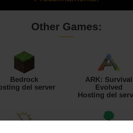
Other Games:
Bedrock
ARK: Survival
osting del server
Evolved
Hosting del serv