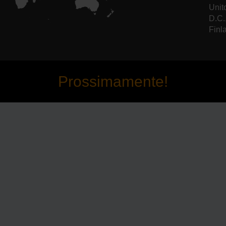
Unit
D.C.
Finl
Prossimamente!