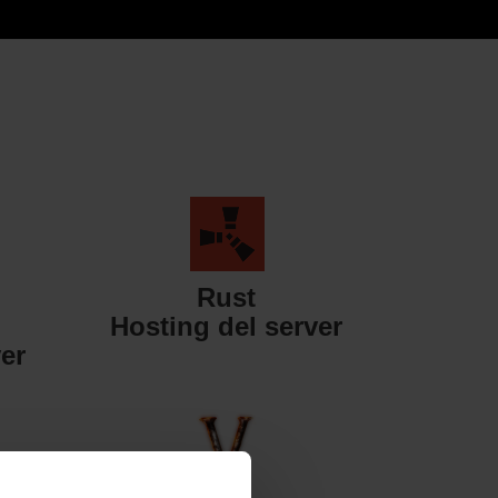
Rust
Hosting del server
er