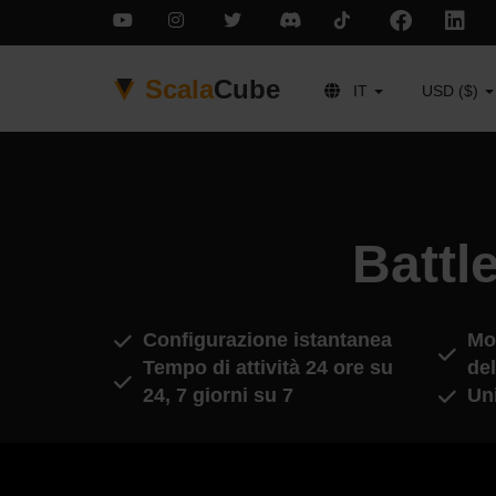
Scala
Cube
IT
USD ($)
Battl
Configurazione istantanea
Mod
Tempo di attività 24 ore su
del
24, 7 giorni su 7
Un