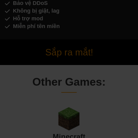
Bảo vệ DDoS
Không bị giật, lag
Hỗ trợ mod
Miễn phí tên miền
Sắp ra mắt!
Other Games:
Minecraft