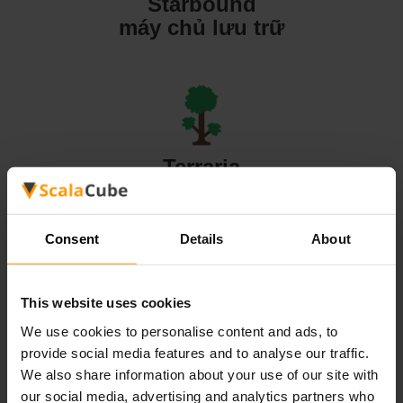
Starbound
máy chủ lưu trữ
Terraria
máy chủ lưu trữ
Consent
Details
About
This website uses cookies
Valheim
We use cookies to personalise content and ads, to
máy chủ lưu trữ
provide social media features and to analyse our traffic.
We also share information about your use of our site with
our social media, advertising and analytics partners who