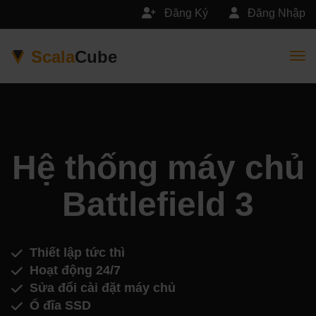
Đăng Ký
Đăng Nhập
Scala
Cube
Togg
Hệ thống máy chủ
Battlefield 3
Thiết lập tức thì
Hoạt động 24/7
Sửa đổi cài đặt máy chủ
Ổ đĩa SSD