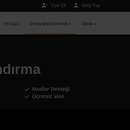
Üye Ol
Giriş Yap
HYTALE
OYUN BARINDIRMA
DAHA
ndırma
Modlar Desteği
Ücretsiz alan