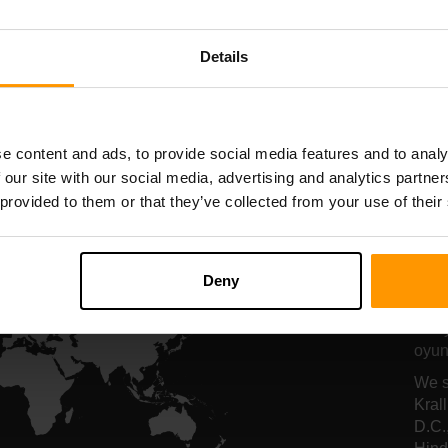
nucu barındırma
sunucu barındı
Details
All Games
e content and ads, to provide social media features and to analy
 our site with our social media, advertising and analytics partn
 provided to them or that they’ve collected from your use of their
Ba
Ho
Deny
Düny
oyunc
We s
Kral
D.C.