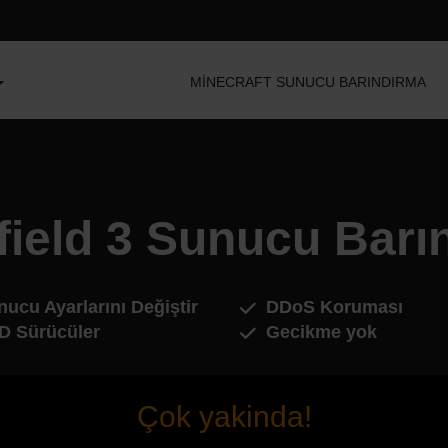
MINECRAFT SUNUCU BARINDIRMA
efield 3 Sunucu Barı
ucu Ayarlarını Değiştir
DDoS Koruması
D Sürücüler
Gecikme yok
Çok yakinda!