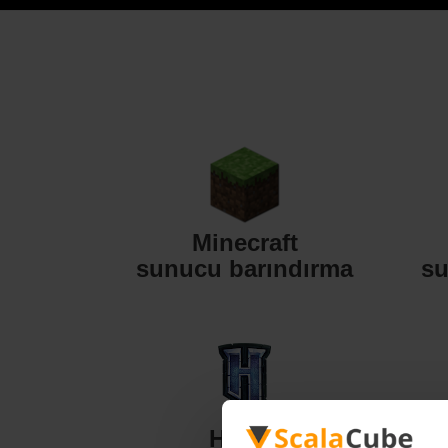
Minecraft
sunucu barındırma
su
Hytale