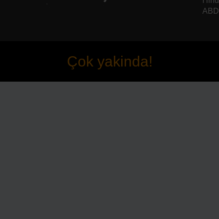
Hind
ABD 
Çok yakinda!