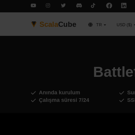
Scala
Cube
TR
USD ($)
Battl
Anında kurulum
Sun
Çalışma süresi 7/24
SS