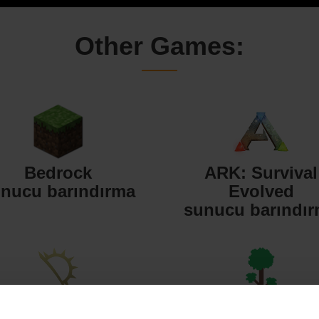
Other Games:
Bedrock
ARK: Survival
nucu barındırma
Evolved
sunucu barındı
Starbound
Terraria