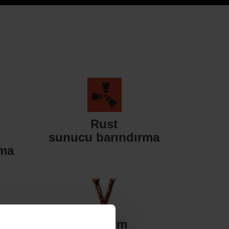
Rust
sunucu barındırma
rma
Valheim