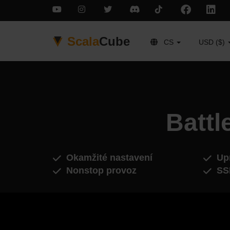
Scala
Cube
CS
USD ($)
Battl
Okamžité nastavení
Upr
Nonstop provoz
SS