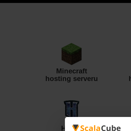
Minecraft
hosting serveru
Hytale