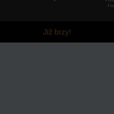
Pols
- Flo
Již brzy!