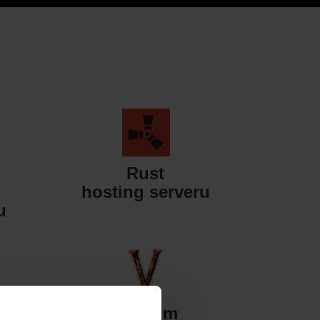
Rust
hosting serveru
u
Valheim