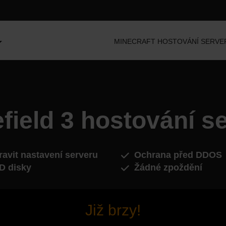
MINECRAFT HOSTOVÁNÍ SERVE
efield 3 hostování s
avit nastavení serveru
Ochrana před DDOS
D disky
Žádné zpoždění
Již brzy!