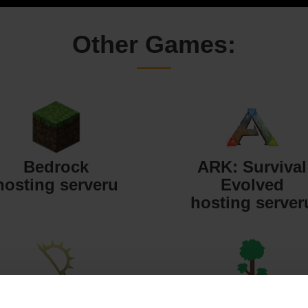
Other Games:
Bedrock
ARK: Survival
hosting serveru
Evolved
hosting server
Starbound
Terraria