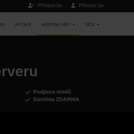
Přihlásit Se
Přihlásit Se
RU
HYTALE
HOSTING HRY
VÍCE
erveru
Podpora modů
Doména ZDARMA