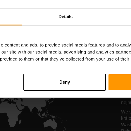
hosting serveru
hosting server
Details
All Games
e content and ads, to provide social media features and to analy
 our site with our social media, advertising and analytics partn
 provided to them or that they’ve collected from your use of their
Na
3 
Deny
Naše
nejn
We s
král
Wash