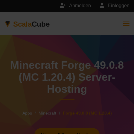
Anmelden
Einloggen
Scala
Cube
Togg
Minecraft Forge 49.0.8
(MC 1.20.4) Server-
Hosting
Apps
Minecraft
Forge 49.0.8 (MC 1.20.4)