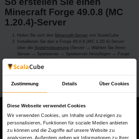
So erstellen Sie einen
Minecraft Forge 49.0.8 (MC
1.20.4)-Server
Holen Sie sich den
Minecraft-Server
von ScalaCube
Installieren Sie den a Forge 49.0.8 (MC 1.20.4)-Server
über die
Systemsteuerung
(Server → Wählen Sie Ihren
Server → Spielserver → Spielserver hinzufügen → Forge
49.0.8 (MC 1.20.4))
Viel Spaß beim Spielen auf dem Server!
Zustimmung
Details
Über Cookies
Diese Webseite verwendet Cookies
Unser Unternehmen
Wir verwenden Cookies, um Inhalte und Anzeigen zu
personalisieren, Funktionen für soziale Medien anbieten
zu können und die Zugriffe auf unsere Website zu
analysieren. Außerdem geben wir Informationen zu Ihrer