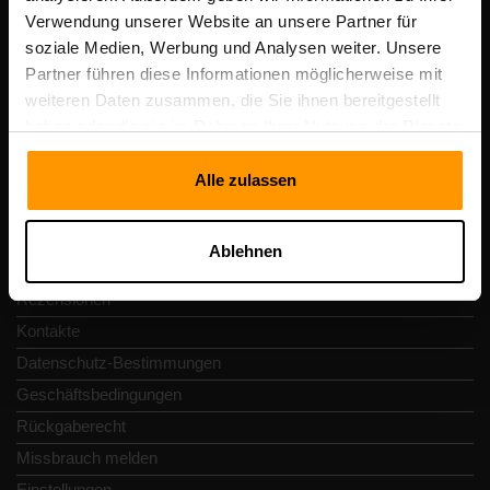
Scalable Hosting Solutions OÜ
Verwendung unserer Website an unsere Partner für
Registrierungscode: 14652605
soziale Medien, Werbung und Analysen weiter. Unsere
Umsatzsteuer-Identifikationsnummer: EE102133820
Partner führen diese Informationen möglicherweise mit
Adresse: Harju maakond, Tallinn, Kesklinna linnaosa,
weiteren Daten zusammen, die Sie ihnen bereitgestellt
Vesivärava tn 50-201, 10152
haben oder die sie im Rahmen Ihrer Nutzung der Dienste
gesammelt haben.
Alle zulassen
Schnellnavigation
Ablehnen
Rezensionen
Kontakte
Datenschutz-Bestimmungen
Geschäftsbedingungen
Rückgaberecht
Missbrauch melden
Einstellungen