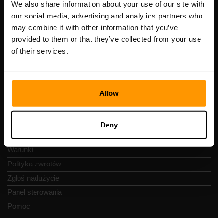
Numer VAT: EE102133820
We also share information about your use of our site with
Adres: Harju maakond, Tallinn, Kesklinna linnaosa,
our social media, advertising and analytics partners who
Vesivärava tn 50-201, 10152
may combine it with other information that you’ve
provided to them or that they’ve collected from your use
of their services.
Szybka nawigacja
Allow
Recenzje
Kontakty
Deny
Polityka prywatności
Warunki
Polityka zwrotów
Zgłoś nadużycie
Panel sterowania
Pomoc