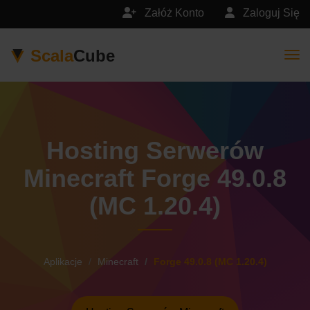
Załóż Konto
Zaloguj Się
Scala
Cube
Togg
Hosting Serwerów
Minecraft Forge 49.0.8
(MC 1.20.4)
Aplikacje
Minecraft
Forge 49.0.8 (MC 1.20.4)