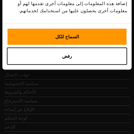
ضريبة الشراء: EE102133820
إضافة هذه المعلومات إلى معلومات أخرى تقدمها لهم أو
عنوان: Harju maakond, Tallinn, Kesklinna linnaosa,
معلومات أخرى يحصلون عليها من استخدامك لخدماتهم.
Vesivärava tn 50-201, 10152
السماح للكل
التنقل السريع
رفض
المراجعات
جهات الاتصال
سياسة الخصوصية
الأحكام والشروط
سياسة الاسترجاع
الإبلاغ عن إساءة
لوحة التحكم
الدعم