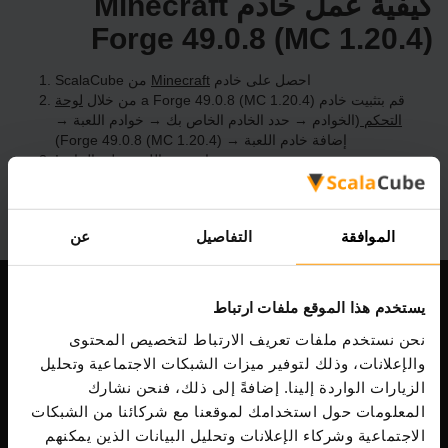
كيفية عمل خادم Minecraft
Forge 49.0.8 (MC 1.20.4)
احصل على خادم
Minecraft
من ScalaCube
قم بتثبيت خادم a Forge 49.0.8 (MC 1.20.4) من خلال
لوحة
التحكم
(الخوادم → حدد الخادم الخاص بك → خوادم اللعبة →
إضافة خادم اللعبة → Forge 49.0.8 (MC 1.20.4))
استمتع باللعب على الخادم!
الموافقة
التفاصيل
عن
يستخدم هذا الموقع ملفات ارتباط
شركتنا
نحن نستخدم ملفات تعريف الارتباط لتخصيص المحتوى
والإعلانات، وذلك لتوفير ميزات الشبكات الاجتماعية وتحليل
الزيارات الواردة إلينا. إضافةً إلى ذلك، فنحن نشارك
Scalable Hosting Solutions OÜ
المعلومات حول استخدامك لموقعنا مع شركائنا من الشبكات
رمز التسجيل: 14652605
الاجتماعية وشركاء الإعلانات وتحليل البيانات الذين يمكنهم