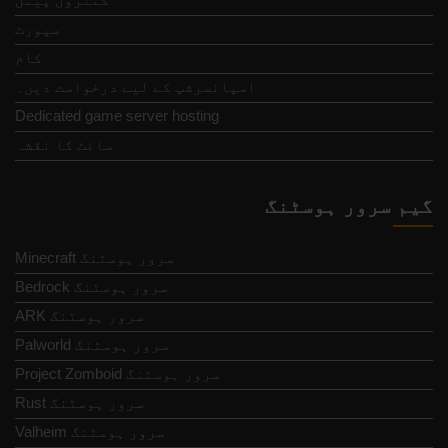
سپورٹ
کام
اسپانسرشپ کے لیے درخواست دیں۔
Dedicated game server hosting
سائٹ کا نقشہ
گیم سرور ہوسٹنگ
Minecraft سرور ہوسٹنگ
Bedrock سرور ہوسٹنگ
ARK سرور ہوسٹنگ
Palworld سرور ہوسٹنگ
Project Zomboid سرور ہوسٹنگ
Rust سرور ہوسٹنگ
Valheim سرور ہوسٹنگ