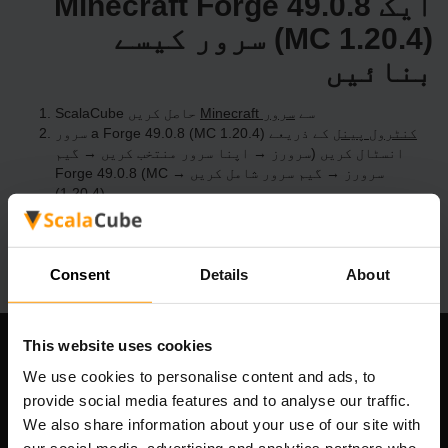
ایک Minecraft Forge 49.0.8
(MC 1.20.4) سرور کیسے
بنائیں
ScalaCube سے
Minecraft سرور
حاصل کریں
کنٹرول پینل
کے ذریعے a Forge 49.0.8 (MC 1.20.4) سرور
انسٹال کریں (سرورز → اپنا سرور منتخب کریں → گیم
سرورز → گیم سرور شامل کریں → Forge 49.0.8 (MC
1.20.4))
سرور پر کھیلنے کا مزہ لیں!
Consent
Details
About
This website uses cookies
ہماری کمپنی
We use cookies to personalise content and ads, to
provide social media features and to analyse our traffic.
We also share information about your use of our site with