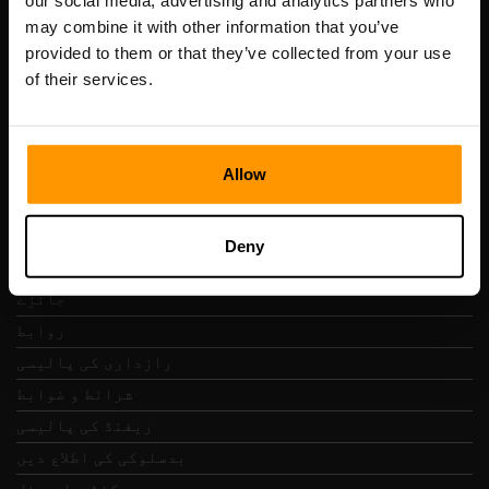
our social media, advertising and analytics partners who
Scalable Hosting Solutions OÜ
may combine it with other information that you’ve
رجسٹریشن کوڈ: 14652605
provided to them or that they’ve collected from your use
VAT نمبر: EE102133820
of their services.
پتہ: Harju maakond, Tallinn, Kesklinna linnaosa,
Vesivärava tn 50-201, 10152
Allow
فوری نیویگیشن
Deny
جائزے
روابط
رازداری کی پالیسی
شرائط و ضوابط
ریفنڈ کی پالیسی
بدسلوکی کی اطلاع دیں
کنٹرول پینل