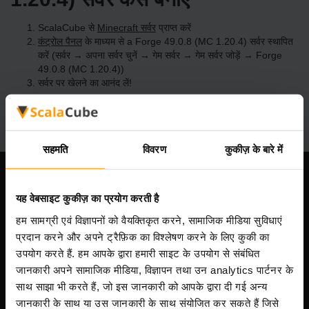
ScalaCube से
Minecraft सर्वर
प्राप्त करें
कंट्रोल पैनल
के माध्यम से a Forge 49.0.8 (MC 1.20.4) सर्वर स्थापित
करें (सर्वर → अपना सर्वर चुनें → गेम सर्वर → गेम सर्वर जोड़ें → Forge
49.0.8 (MC 1.20.4))
सर्वर पर खेलने का आनंद लें!
सहमति
विवरण
कुकीज़ के बारे में
हमारी कंपनी
यह वेबसाइट कुकीज़ का प्रयोग करती है
हम सामग्री एवं विज्ञापनों को वैयक्तिकृत करने, सामाजिक मीडिया सुविधाएं
प्रदान करने और अपने ट्रैफ़िक का विश्लेषण करने के लिए कुकी का
Scalable Hosting Solutions OÜ
उपयोग करते हैं. हम आपके द्वारा हमारी साइट के उपयोग से संबंधित
पंजीकरण कोड: 14652605
जानकारी अपने सामाजिक मीडिया, विज्ञापन तथा उन analytics पार्टनर के
VAT संख्या: EE102133820
साथ साझा भी करते हैं, जो इस जानकारी को आपके द्वारा दी गई अन्य
पता: Harju maakond, Tallinn, Kesklinna linnaosa,
जानकारी के साथ या उस जानकारी के साथ संयोजित कर सकते हैं जिसे