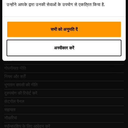
Vesivärava tn 50-201, 10152
उन्होंने आपके द्वारा उनकी सेवाओं के उपयोग से एकत्रित किया है.
सभी को अनुमति दें
त्वरित नेविगेशन
अस्वीकार करें
समीक्षा
संपर्क
गोपनीयता नीति
नियम और शर्तें
भुगतान वापसी की नीति
दुरुपयोग की रिपोर्ट करें
कंट्रोल पैनल
सहायता
नौकरियां
स्पॉन्सरशिप के लिए आवेदन करें